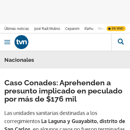
Últimas noticias
José Raúl Mulino
Cepanim
Ifarhu
Fenómeno de El Ni
EN VIVO
Ir al contenido
Obrir navegació
Nacionales
Caso Conades: Aprehenden a
presunto implicado en peculado
por más de $176 mil
Las unidades sanitarias destinadas a los
corregimientos
La Laguna y Guayabito, distrito de
San Carlos,
en algunos casos no fueron terminadas