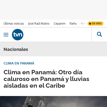
Últimas noticias
José Raúl Mulino
Cepanim
Ifarhu
Fenómeno de El Ni
EN VIVO
Ir al contenido
Obrir navegació
Nacionales
CLIMA EN PANAMÁ
Clima en Panamá: Otro día
caluroso en Panamá y lluvias
aisladas en el Caribe