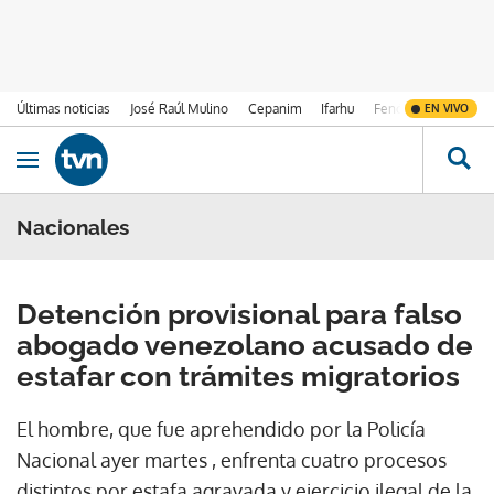
Últimas noticias
José Raúl Mulino
Cepanim
Ifarhu
Fenómeno de El Ni
EN VIVO
Ir al contenido
Obrir navegació
Nacionales
Detención provisional para falso
abogado venezolano acusado de
estafar con trámites migratorios
El hombre, que fue aprehendido por la Policía
Nacional ayer martes , enfrenta cuatro procesos
distintos por estafa agravada y ejercicio ilegal de la