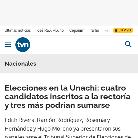
Últimas noticias
José Raúl Mulino
Cepanim
Ifarhu
Fenómeno de El Ni
EN VIVO
Ir al contenido
Obrir navegació
Nacionales
Elecciones en la Unachi: cuatro
candidatos inscritos a la rectoría
y tres más podrían sumarse
Edith Rivera, Ramón Rodríguez, Rosemary
Hernández y Hugo Moreno ya presentaron sus
papeles ante el Tribunal Superior de Elecciones de