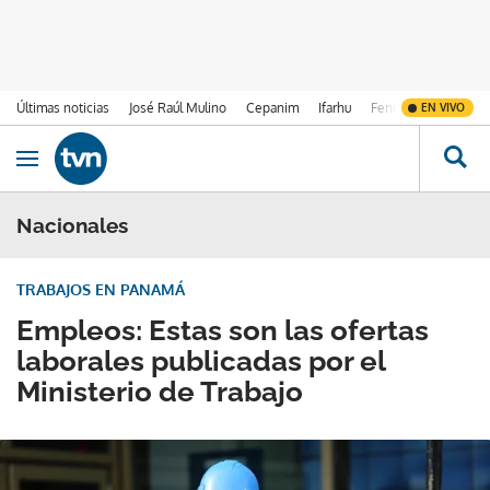
Últimas noticias
José Raúl Mulino
Cepanim
Ifarhu
Fenómeno de El Ni
EN VIVO
Ir al contenido
Obrir navegació
Nacionales
TRABAJOS EN PANAMÁ
Empleos: Estas son las ofertas
laborales publicadas por el
Ministerio de Trabajo