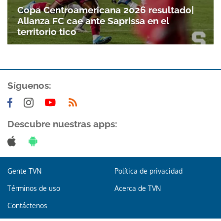
Copa Centroamericana 2026 resultado|
Alianza FC cae ante Saprissa en el
territorio tico
Síguenos:
Descubre nuestras apps:
Gente TVN
Política de privacidad
Términos de uso
Acerca de TVN
Contáctenos