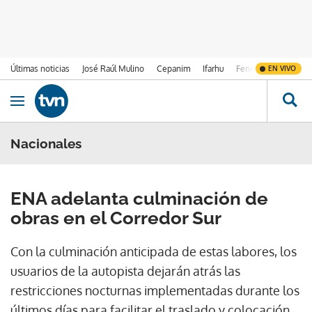
Últimas noticias
José Raúl Mulino
Cepanim
Ifarhu
Fenómeno de El Ni
EN VIVO
Ir al contenido
Obrir navegació
Nacionales
ENA adelanta culminación de
obras en el Corredor Sur
Con la culminación anticipada de estas labores, los
usuarios de la autopista dejarán atrás las
restricciones nocturnas implementadas durante los
últimos días para facilitar el traslado y colocación