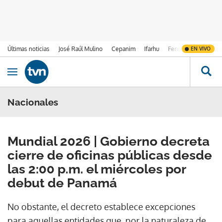
Últimas noticias
José Raúl Mulino
Cepanim
Ifarhu
Fenómeno de El Ni
EN VIVO
Ir al contenido
Obrir navegació
Nacionales
Mundial 2026 | Gobierno decreta
cierre de oficinas públicas desde
las 2:00 p.m. el miércoles por
debut de Panamá
No obstante, el decreto establece excepciones
para aquellas entidades que, por la naturaleza de