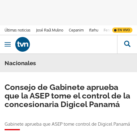
Últimas noticias
José Raúl Mulino
Cepanim
Ifarhu
Fenómeno de El Ni
EN VIVO
Ir al contenido
Obrir navegació
Nacionales
Consejo de Gabinete aprueba
que la ASEP tome el control de la
concesionaria Digicel Panamá
Gabinete aprueba que ASEP tome control de Digicel Panamá