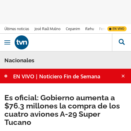
Últimas noticias
José Raúl Mulino
Cepanim
Ifarhu
Fenómeno de El Ni
EN VIVO
Ir al contenido
Obrir navegació
Nacionales
EN VIVO | Noticiero Fin de Semana
Es oficial: Gobierno aumenta a
$76.3 millones la compra de los
cuatro aviones A-29 Super
Tucano