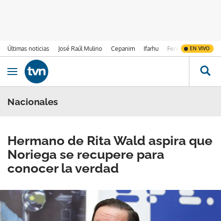
Últimas noticias
José Raúl Mulino
Cepanim
Ifarhu
Fenómeno de El Ni
EN VIVO
Ir al contenido
Obrir navegació
Nacionales
Hermano de Rita Wald aspira que
Noriega se recupere para
conocer la verdad