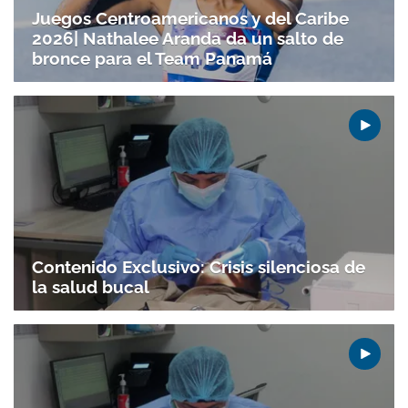
Juegos Centroamericanos y del Caribe
Gracias por suscribirte a nuestro boletín.
2026| Nathalee Aranda da un salto de
bronce para el Team Panamá
ACEPTAR
Contenido Exclusivo: Crisis silenciosa de
la salud bucal