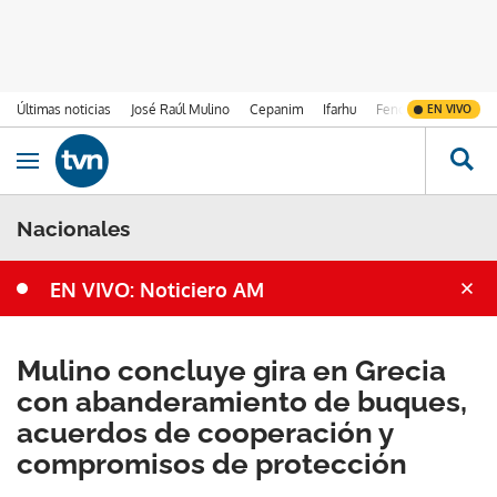
Últimas noticias
José Raúl Mulino
Cepanim
Ifarhu
Fenómeno de El Ni
EN VIVO
Ir al contenido
Obrir navegació
Nacionales
EN VIVO: Noticiero AM
Mulino concluye gira en Grecia
con abanderamiento de buques,
acuerdos de cooperación y
compromisos de protección