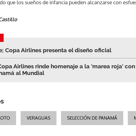
o que los sueños de infancia pueden alcanzarse con esfuer
ACEPTAR
astillo
e; Copa Airlines presenta el diseño oficial
 Copa Airlines rinde homenaje a la 'marea roja' co
namá al Mundial
os
LOTO
VERAGUAS
SELECCIÓN DE PANAMÁ