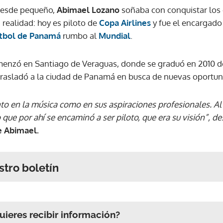
esde pequeño,
Abimael Lozano
soñaba con conquistar los 
 realidad: hoy es piloto de
Copa Airlines
y fue el encargado 
útbol de Panamá
rumbo al
Mundial
.
menzó en Santiago de Veraguas, donde se graduó en 2010 del
 trasladó a la ciudad de Panamá en busca de nuevas oportun
o en la música como en sus aspiraciones profesionales. Al pr
 que por ahí se encaminó a ser piloto, que era su visión”, d
e Abimael.
stro boletín
ieres recibir información?