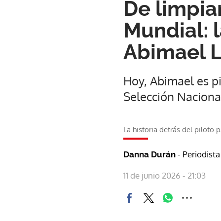
De limpiar
Mundial: 
Abimael 
Hoy, Abimael es pi
Selección Naciona
La historia detrás del piloto
- Periodista
Danna Durán
11 de junio 2026 - 21:03