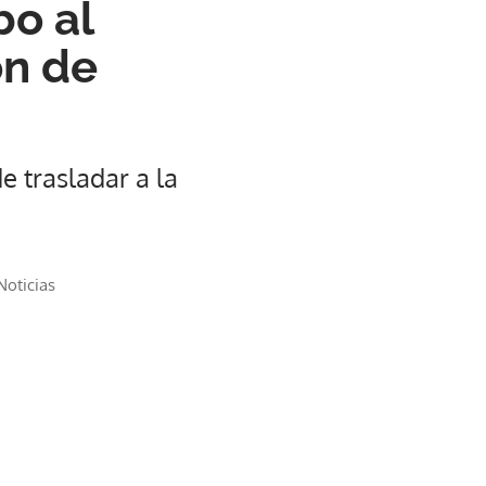
bo al
ón de
e trasladar a la
oticias