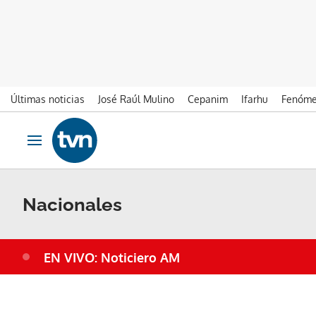
Últimas noticias
José Raúl Mulino
Cepanim
Ifarhu
Fenóme
Ir al contenido
Obrir navegació
Nacionales
EN VIVO: Noticiero AM