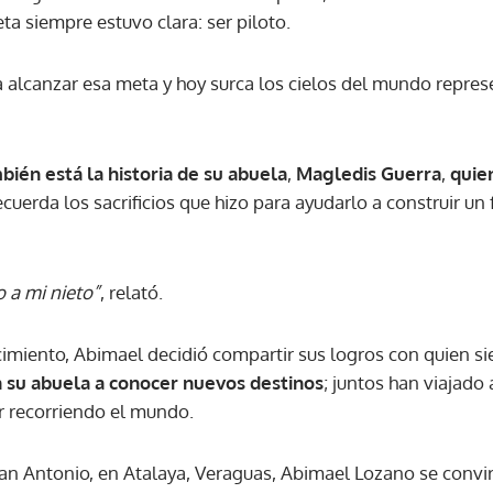
a siempre estuvo clara: ser piloto.
 a alcanzar esa meta y hoy surca los cielos del mundo repre
ién está la historia de su abuela
,
Magledis Guerra
,
quie
recuerda los sacrificios que hizo para ayudarlo a construir u
o a mi nieto”
, relató.
iento, Abimael decidió compartir sus logros con quien si
a su abuela a conocer nuevos destinos
; juntos han viajado 
r recorriendo el mundo.
San Antonio, en Atalaya, Veraguas, Abimael Lozano se convi
Gracias por suscribirte a nuestro boletín.