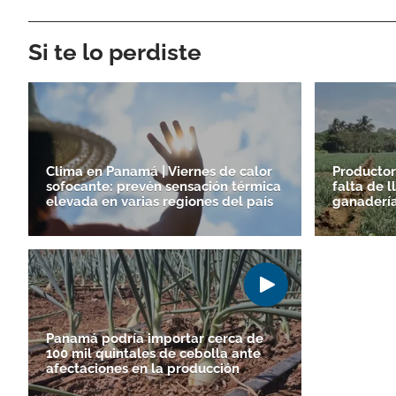
Si te lo perdiste
Clima en Panamá | Viernes de calor
Productor
sofocante: prevén sensación térmica
falta de 
elevada en varias regiones del país
ganadería 
Panamá podría importar cerca de
100 mil quintales de cebolla ante
afectaciones en la producción