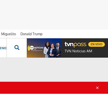
n Miguelito
Donald Trump
EN VIVO
ENIDOS ESPECIALES
NOVELAS
PROGRAMAS
GENTE TVN
PROG
TVN Noticias AM