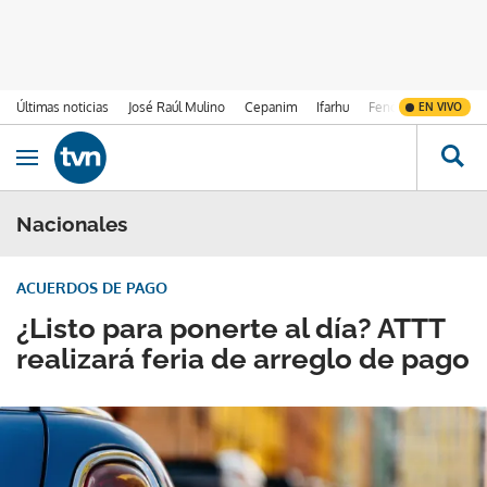
Últimas noticias
José Raúl Mulino
Cepanim
Ifarhu
Fenómeno de El Ni
EN VIVO
Ir al contenido
Obrir navegació
Nacionales
ACUERDOS DE PAGO
¿Listo para ponerte al día? ATTT
realizará feria de arreglo de pago