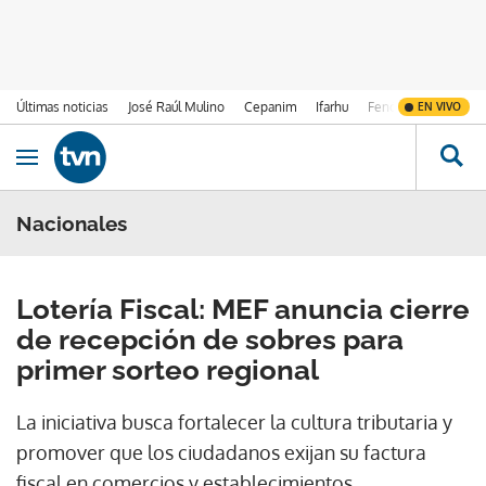
Últimas noticias
José Raúl Mulino
Cepanim
Ifarhu
Fenómeno de El Ni
EN VIVO
Ir al contenido
Obrir navegació
Nacionales
Lotería Fiscal: MEF anuncia cierre
de recepción de sobres para
primer sorteo regional
La iniciativa busca fortalecer la cultura tributaria y
promover que los ciudadanos exijan su factura
fiscal en comercios y establecimientos.