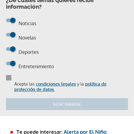
¿De cuáles temas quieres recibir
información?
Noticias
Novelas
Deportes
Entretenimiento
Acepta las
condiciones legales
y la
política de
protección de datos.
SUSCRIBIRSE
Te puede interesar:
Alerta por El Niño: