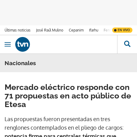
Últimas noticias
José Raúl Mulino
Cepanim
Ifarhu
Fenómeno de El Ni
EN VIVO
Ir al contenido
Obrir navegació
Nacionales
Mercado eléctrico responde con
71 propuestas en acto público de
Etesa
Las propuestas fueron presentadas en tres
renglones contemplados en el pliego de cargos:
potencia firme para centrales térmicas que