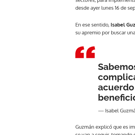
desde ayer lunes 16 de se
En ese sentido,
Isabel Gu
su apremio por buscar una 
Sabemos 
complica
acuerdo 
benefici
— Isabel Guzmá
Guzmán explicó que es imp
se van a seguir, tomando 