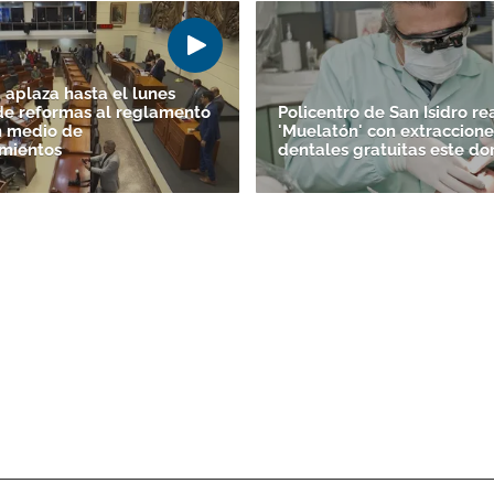
aplaza hasta el lunes
de reformas al reglamento
Policentro de San Isidro re
n medio de
'Muelatón' con extraccione
mientos
dentales gratuitas este d