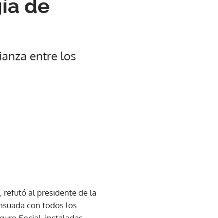
ía de
ianza entre los
, refutó al presidente de la
ensuada con todos los
guro Social, instaladas