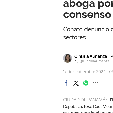
aboga por
consenso
Conato denunció qu
sectores.
- 
Cinthia Almanza
@CinthiaAlmanza
17 de septiembre 2024 - 0
CIUDAD DE PANAMÁ/
E
República, José Raúl Muli
sectores, para implementar