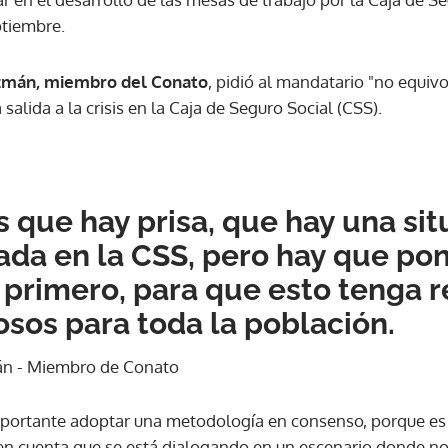
ptiembre.
zmán, miembro del Conato
, pidió al mandatario "no equiv
salida a la crisis en la Caja de Seguro Social (CSS).
que hay prisa, que hay una si
da en la CSS, pero hay que po
primero, para que esto tenga 
osos para toda la población.
n - Miembro de Conato
ortante adoptar una metodología en consenso, porque es l
en cuenta que se está dialogando en un escenario donde no 