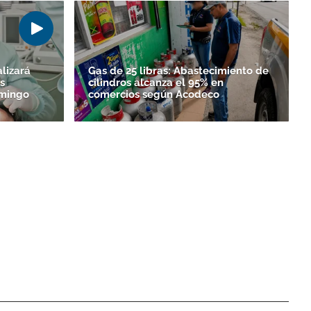
alizará
Gas de 25 libras: Abastecimiento de
s
cilindros alcanza el 95% en
omingo
comercios según Acodeco