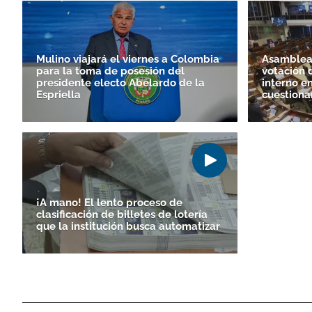
Mulino viajará el viernes a Colombia
Asamblea 
para la toma de posesión del
votación 
presidente electo Abelardo de la
interno e
Espriella
cuestiona
¡A mano! El lento proceso de
clasificación de billetes de lotería
que la institución busca automatizar