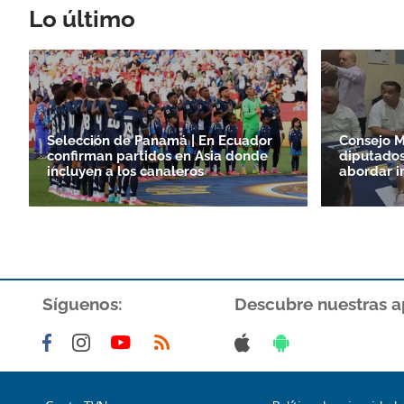
Lo último
Selección de Panamá | En Ecuador
Consejo M
confirman partidos en Asia donde
diputados
incluyen a los canaleros
abordar i
Síguenos:
Descubre nuestras a