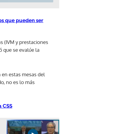
los que pueden ser
as (IVM y prestaciones
ó que se evalúe la
a en estas mesas del
o, no es lo más
a CSS