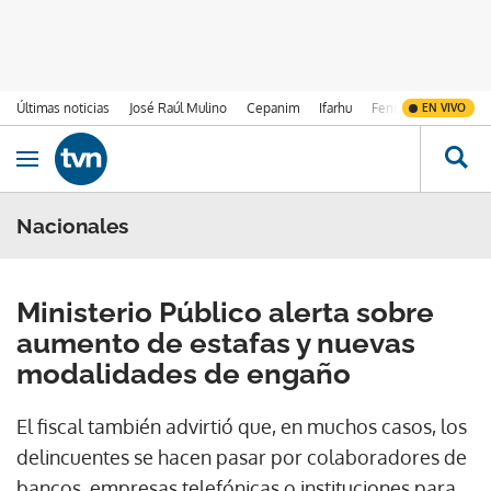
Últimas noticias
José Raúl Mulino
Cepanim
Ifarhu
Fenómeno de El Ni
EN VIVO
Ir al contenido
Obrir navegació
Nacionales
Ministerio Público alerta sobre
aumento de estafas y nuevas
modalidades de engaño
El fiscal también advirtió que, en muchos casos, los
delincuentes se hacen pasar por colaboradores de
bancos, empresas telefónicas o instituciones para