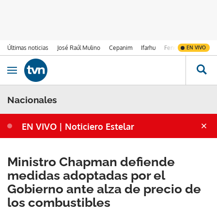
Últimas noticias
José Raúl Mulino
Cepanim
Ifarhu
Fenómeno de El Ni
EN VIVO
Ir al contenido
Obrir navegació
Nacionales
EN VIVO | Noticiero Estelar
Ministro Chapman defiende
medidas adoptadas por el
Gobierno ante alza de precio de
los combustibles