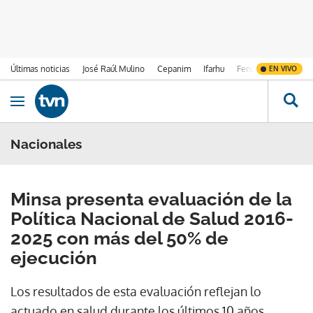
Últimas noticias
José Raúl Mulino
Cepanim
Ifarhu
Fenómeno de El Ni
EN VIVO
Ir al contenido
Obrir navegació
Nacionales
Minsa presenta evaluación de la
Política Nacional de Salud 2016-
2025 con más del 50% de
ejecución
Los resultados de esta evaluación reflejan lo
actuado en salud durante los últimos 10 años,