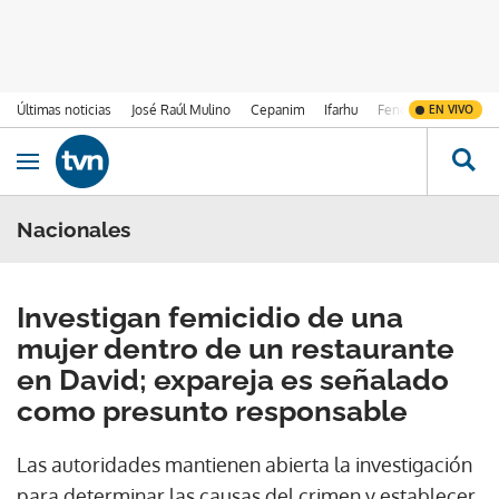
Últimas noticias
José Raúl Mulino
Cepanim
Ifarhu
Fenómeno de El Ni
EN VIVO
Ir al contenido
Obrir navegació
Nacionales
Investigan femicidio de una
mujer dentro de un restaurante
en David; expareja es señalado
como presunto responsable
Las autoridades mantienen abierta la investigación
para determinar las causas del crimen y establecer