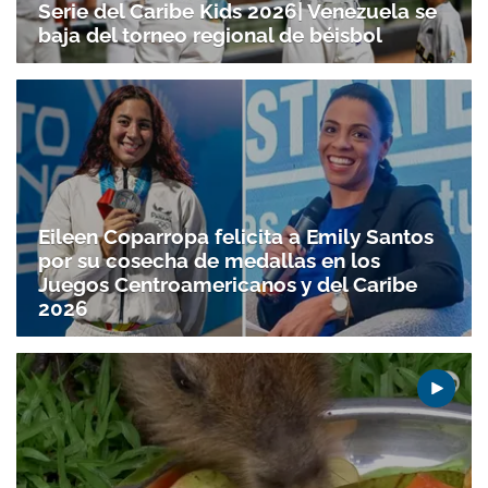
Serie del Caribe Kids 2026| Venezuela se
baja del torneo regional de béisbol
Eileen Coparropa felicita a Emily Santos
por su cosecha de medallas en los
Juegos Centroamericanos y del Caribe
2026