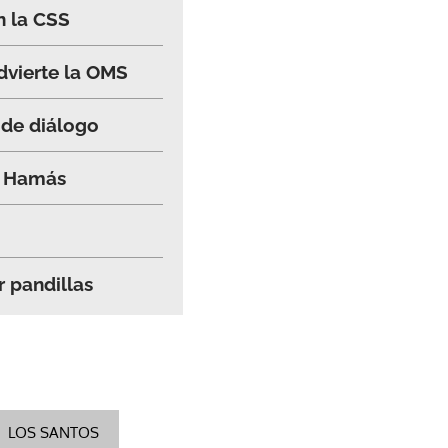
n la CSS
advierte la OMS
 de diálogo
 y Hamás
r pandillas
LOS SANTOS