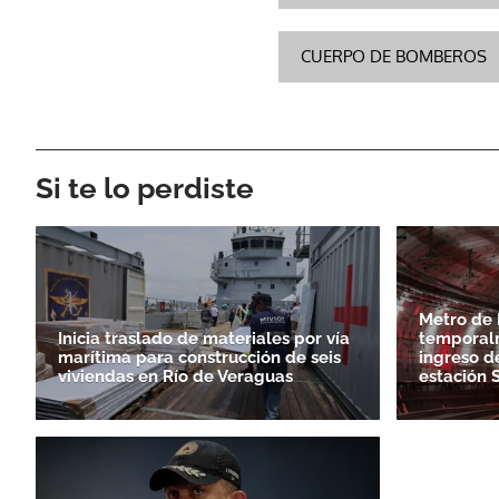
CUERPO DE BOMBEROS
Si te lo perdiste
Metro de 
Inicia traslado de materiales por vía
temporal
marítima para construcción de seis
ingreso de
viviendas en Río de Veraguas
estación 