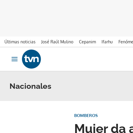
Últimas noticias
José Raúl Mulino
Cepanim
Ifarhu
Fenóme
Ir al contenido
Obrir navegació
Nacionales
BOMBEROS
Mujer da 