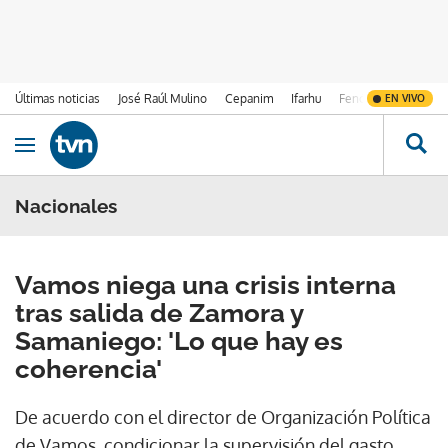
Últimas noticias
José Raúl Mulino
Cepanim
Ifarhu
Fenómeno de El Ni
EN VIVO
Ir al contenido
Obrir navegació
Nacionales
Vamos niega una crisis interna
tras salida de Zamora y
Samaniego: 'Lo que hay es
coherencia'
De acuerdo con el director de Organización Política
de Vamos, condicionar la supervisión del gasto