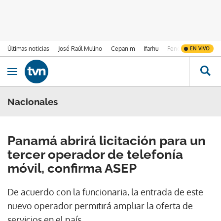
Últimas noticias
José Raúl Mulino
Cepanim
Ifarhu
Fenómeno de El Ni
EN VIVO
Ir al contenido
Obrir navegació
Nacionales
Panamá abrirá licitación para un
tercer operador de telefonía
móvil, confirma ASEP
De acuerdo con la funcionaria, la entrada de este
nuevo operador permitirá ampliar la oferta de
servicios en el país.