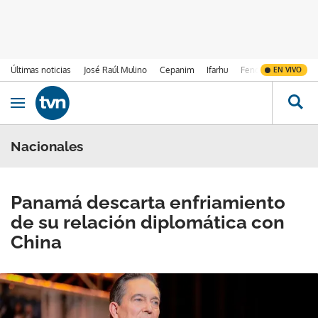
Últimas noticias
José Raúl Mulino
Cepanim
Ifarhu
Fenómeno de El Ni
EN VIVO
Ir al contenido
Obrir navegació
Nacionales
Panamá descarta enfriamiento
de su relación diplomática con
China