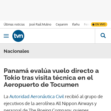
Últimas noticias
José Raúl Mulino
Cepanim
Ifarhu
Fenómeno de El Ni
EN VIVO
Ir al contenido
Obrir navegació
Nacionales
Panamá evalúa vuelo directo a
Tokio tras visita técnica en el
Aeropuerto de Tocumen
La
Autoridad Aeronáutica Civil
recibió al grupo de
ejecutivos de la aerolínea All Nippon Airways y
personal de The Boeing Company, quienes