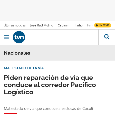
Últimas noticias
José Raúl Mulino
Cepanim
Ifarhu
Fenómeno de El Ni
EN VIVO
Ir al contenido
Obrir navegació
Nacionales
MAL ESTADO DE LA VÍA
Piden reparación de vía que
conduce al corredor Pacífico
Logístico
Mal estado de vía que conduce a esclusas de Cocolí