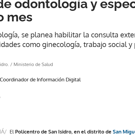
de odontología y espe
o mes
ogía, se planea habilitar la consulta ext
idades como ginecología, trabajo social y 
idro.
/
Ministerio de Salud
 Coordinador de Información Digital
9
MÁ/
El
Policentro de San Isidro, en el distrito de
San Migu