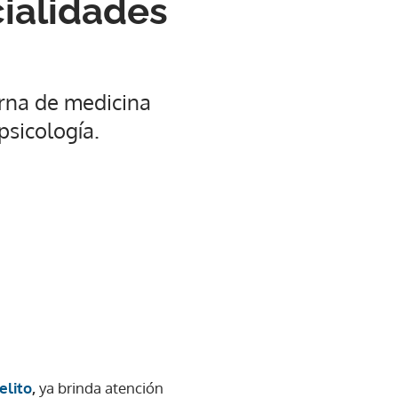
cialidades
erna de medicina
psicología.
elito
,
ya brinda atención