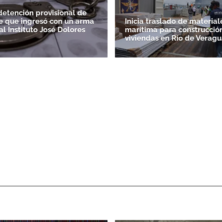
etención provisional de
e que ingresó con un arma
Inicia traslado de material
l Instituto José Dolores
marítima para construcción
viviendas en Río de Veragu