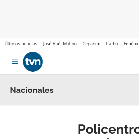
Últimas noticias
José Raúl Mulino
Cepanim
Ifarhu
Fenóme
Ir al contenido
Obrir navegació
Nacionales
Policentr