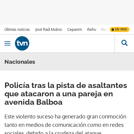
Últimas noticias
José Raúl Mulino
Cepanim
Ifarhu
Fenómeno de El Ni
EN VIVO
Ir al contenido
Obrir navegació
Nacionales
Policía tras la pista de asaltantes
que atacaron a una pareja en
avenida Balboa
Este violento suceso ha generado gran conmoción
tanto en medios de comunicación como en redes
sociales, debido a la crudeza del ataque.