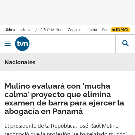
Últimas noticias
José Raúl Mulino
Cepanim
Ifarhu
Fenómeno de El Ni
EN VIVO
Ir al contenido
Obrir navegació
Nacionales
Mulino evaluará con 'mucha
calma' proyecto que elimina
examen de barra para ejercer la
abogacía en Panamá
El presidente de la República, José Raúl Mulino,
reconoció que la profesión "se ha relajado mucho"