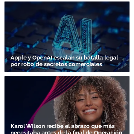
Apple y OpenAI escalan su batalla legal
por robo de secretos comerciales
Karol Wilson recibe el abrazo que más
Gracias por suscribirte a nuestro boletín.
necesitaba antes de la final de Operación