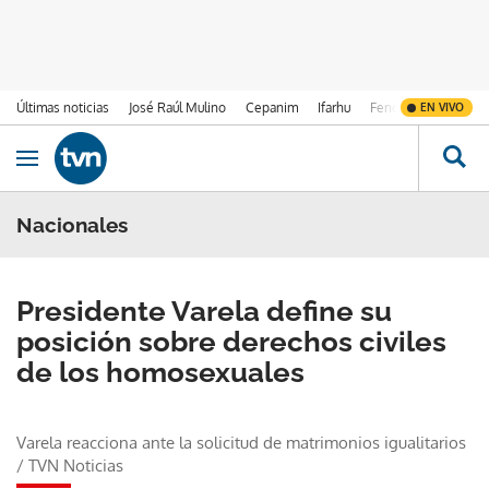
Últimas noticias
José Raúl Mulino
Cepanim
Ifarhu
Fenómeno de El Ni
EN VIVO
Ir al contenido
Obrir navegació
Nacionales
Presidente Varela define su
posición sobre derechos civiles
de los homosexuales
Varela reacciona ante la solicitud de matrimonios igualitarios
/
TVN Noticias