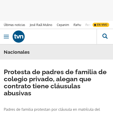
Últimas noticias
José Raúl Mulino
Cepanim
Ifarhu
Fenómeno de El Ni
EN VIVO
Ir al contenido
Obrir navegació
Nacionales
Protesta de padres de familia de
colegio privado, alegan que
contrato tiene cláusulas
abusivas
Padres de familia protestan por cláusula en matrícula del