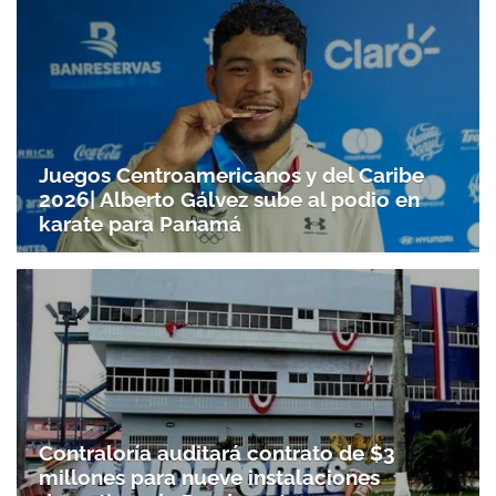
Juegos Centroamericanos y del Caribe
2026| Alberto Gálvez sube al podio en
karate para Panamá
Contraloría auditará contrato de $3
millones para nueve instalaciones