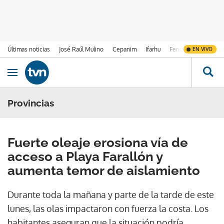
Últimas noticias
José Raúl Mulino
Cepanim
Ifarhu
Fenómeno de El Ni
EN VIVO
Ir al contenido
Obrir navegació
Provincias
Fuerte oleaje erosiona vía de
acceso a Playa Farallón y
aumenta temor de aislamiento
Durante toda la mañana y parte de la tarde de este
lunes, las olas impactaron con fuerza la costa. Los
habitantes aseguran que la situación podría