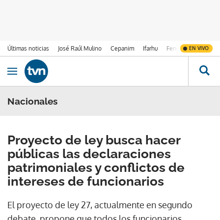
Últimas noticias
José Raúl Mulino
Cepanim
Ifarhu
Fenómeno de El Ni
EN VIVO
Ir al contenido
Obrir navegació
Nacionales
Proyecto de ley busca hacer
públicas las declaraciones
patrimoniales y conflictos de
intereses de funcionarios
El proyecto de ley 27, actualmente en segundo
debate, propone que todos los funcionarios