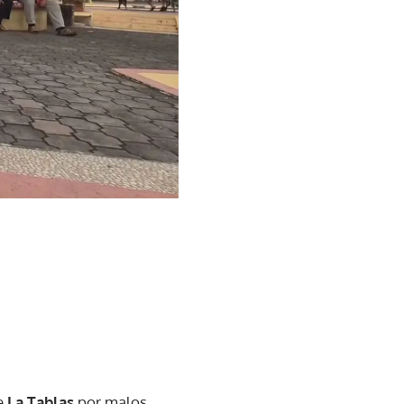
de
La Tablas
por malos