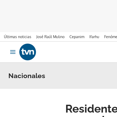
Últimas noticias
José Raúl Mulino
Cepanim
Ifarhu
Fenóme
Ir al contenido
Obrir navegació
Nacionales
Residente