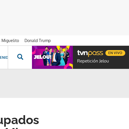
n Miguelito
Donald Trump
EN VIVO
ENIDOS ESPECIALES
NOVELAS
PROGRAMAS
GENTE TVN
PROG
Repetición Jelou
cupados