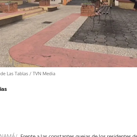
 de Las Tablas
/
TVN Media
ias
ANAMÁ/
Frente a las constantes quejas de los residentes 