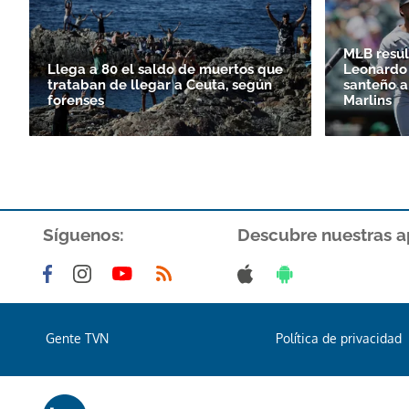
MLB resul
Llega a 80 el saldo de muertos que
Leonardo 
trataban de llegar a Ceuta, según
santeño a
forenses
Marlins
Síguenos:
Descubre nuestras a
Gente TVN
Política de privacidad