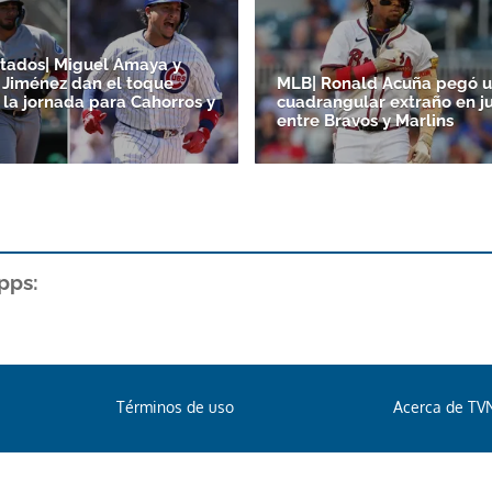
tados| Miguel Amaya y
Jiménez dan el toque
MLB| Ronald Acuña pegó 
 la jornada para Cahorros y
cuadrangular extraño en j
entre Bravos y Marlins
pps:
Términos de uso
Acerca de TV