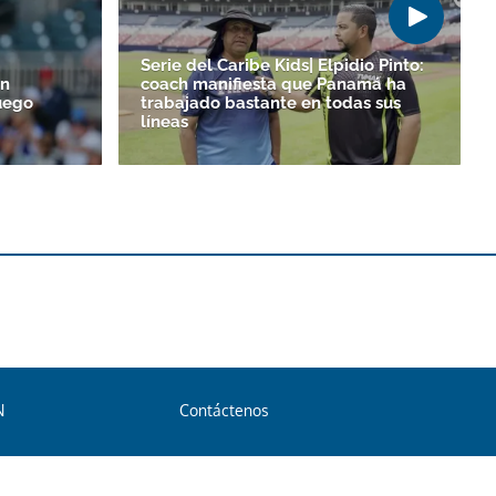
Serie del Caribe Kids| Elpidio Pinto:
un
coach manifiesta que Panamá ha
uego
trabajado bastante en todas sus
líneas
N
Contáctenos