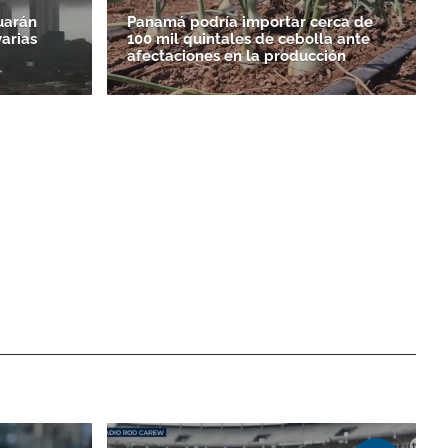
uarán
Panamá podría importar cerca de
varias
100 mil quintales de cebolla ante
afectaciones en la producción