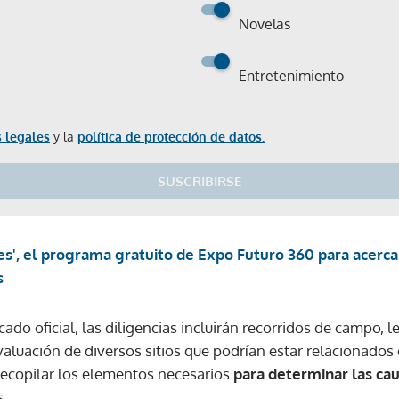
Novelas
Entretenimiento
 legales
y la
política de protección de datos.
SUSCRIBIRSE
tes', el programa gratuito de Expo Futuro 360 para acercar 
s
do oficial, las diligencias incluirán recorridos de campo, 
valuación de diversos sitios que podrían estar relacionados 
 recopilar los elementos necesarios
para determinar las ca
Gracias por suscribirte a nuestro boletín.
.