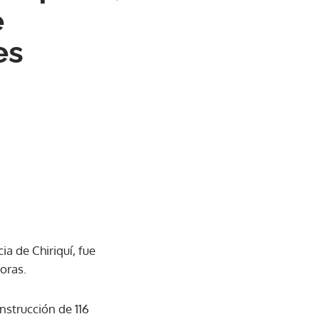
e
es
ia de Chiriquí, fue
oras.
onstrucción de 116