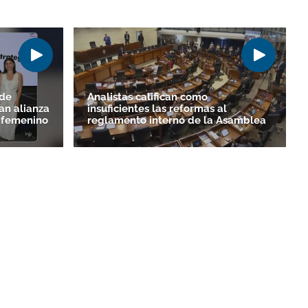
 de
Analistas califican como
an alianza
insuficientes las reformas al
o femenino
reglamento interno de la Asamblea