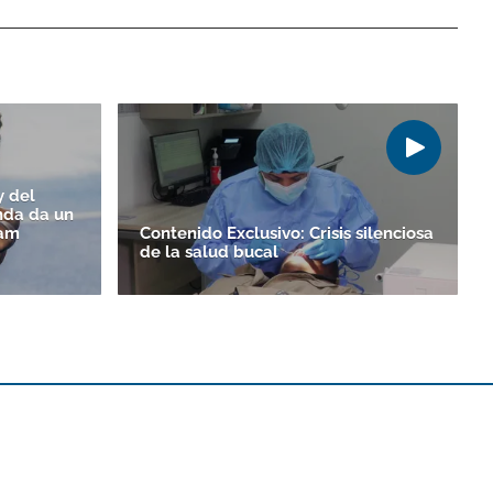
y del
nda da un
eam
Contenido Exclusivo: Crisis silenciosa
de la salud bucal