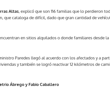
erras Altas
, explicó que son 116 familias que lo perdieron tod
ión, que cataloga de difícil, dado que gran cantidad de vehí
encuentran en sitios alquilados o donde familiares desde la
ministro Paredes llegó al acuerdo con los afectados y a par
 viviendas y también se logró reactivar 12 kilómetros de ca
trio Ábrego y Fabio Caballero
Gracias por suscribirte a nuestro boletín.