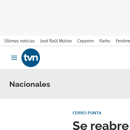
Últimas noticias
José Raúl Mulino
Cepanim
Ifarhu
Fenóme
Ir al contenido
Obrir navegació
Nacionales
CERRO PUNTA
Se reabre