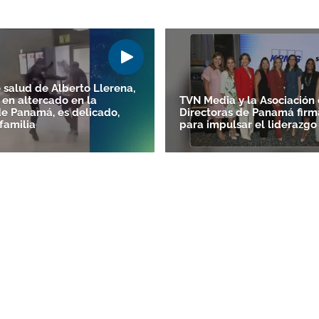
 salud de Alberto Llerena,
 en altercado en la
TVN Media y la Asociación
de Panamá, es delicado,
Directoras de Panamá firm
familia
para impulsar el liderazg