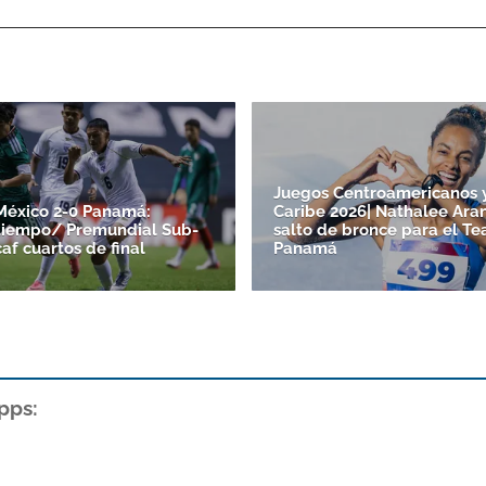
Juegos Centroamericanos 
México 2-0 Panamá:
Caribe 2026| Nathalee Ara
tiempo/ Premundial Sub-
salto de bronce para el T
af cuartos de final
Panamá
pps: