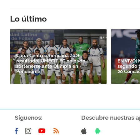
Lo último
Copa Centroamericana 2026
resultado| UMECIT FC no pudo
EN VIVO| 
sostenerse ante Olimpia en
segundo 
Penonomé
20 Concac
Síguenos:
Descubre nuestras a