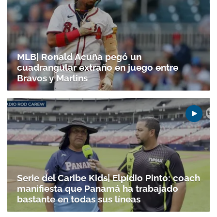
MLB| Ronald Acuña pegó un
cuadrangular extraño en juego entre
Bravos y Marlins
Serie del Caribe Kids| Elpidio Pinto: coach
manifiesta que Panamá ha trabajado
Gracias por suscribirte a nuestro boletín.
bastante en todas sus líneas