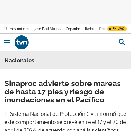
Últimas noticias
José Raúl Mulino
Cepanim
Ifarhu
Fenómeno de El Ni
EN VIVO
Ir al contenido
Obrir navegació
Nacionales
Sinaproc advierte sobre mareas
de hasta 17 pies y riesgo de
inundaciones en el Pacífico
El Sistema Nacional de Protección Civil informó que
este comportamiento se prevé entre el 17 y el 20 de
abril de 2026, de acuerdo con análisis científicos