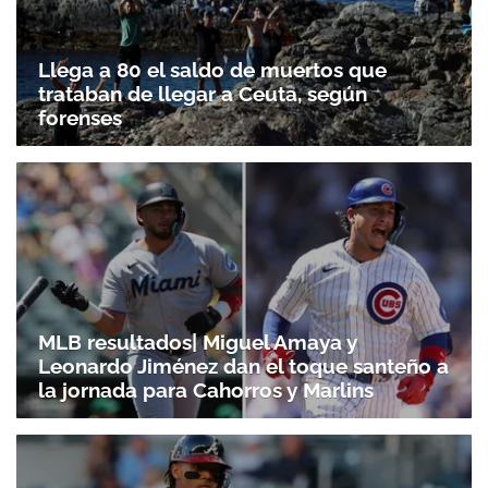
Llega a 80 el saldo de muertos que
trataban de llegar a Ceuta, según
forenses
MLB resultados| Miguel Amaya y
Leonardo Jiménez dan el toque santeño a
la jornada para Cahorros y Marlins