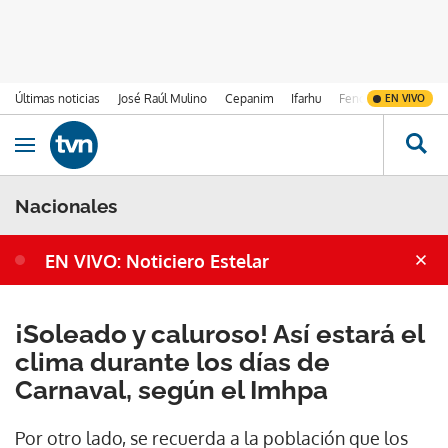
Últimas noticias
José Raúl Mulino
Cepanim
Ifarhu
Fenómeno de El Ni
EN VIVO
Ir al contenido
Obrir navegació
Nacionales
EN VIVO: Noticiero Estelar
¡Soleado y caluroso! Así estará el
clima durante los días de
Carnaval, según el Imhpa
Por otro lado, se recuerda a la población que los