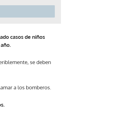
rado casos de niños
 año.
feriblemente, se deben
 llamar a los bomberos.
s.