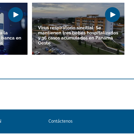
Virus respiratorio sincitial: Se
a la
mantienen tres bebés hospitalizados
a banca en
y 36 casos acumulados en Panamá
os
Oeste
N
Contáctenos