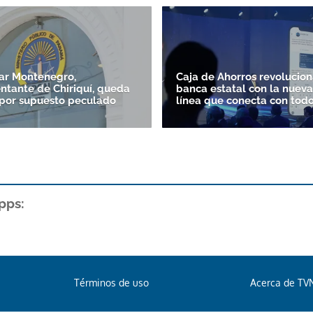
ar Montenegro,
Caja de Ahorros revolucion
ntante de Chiriquí, queda
banca estatal con la nuev
por supuesto peculado
línea que conecta con tod
pps:
Términos de uso
Acerca de TV