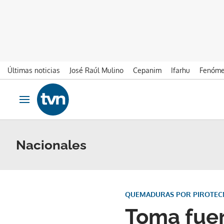
Últimas noticias
José Raúl Mulino
Cepanim
Ifarhu
Fenóme
Ir al contenido
Obrir navegació
Nacionales
QUEMADURAS POR PIROTEC
Toma fuer