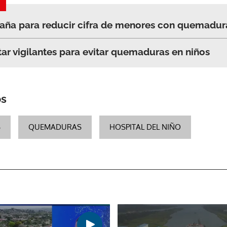
paña para reducir cifra de menores con quemadur
tar vigilantes para evitar quemaduras en niños
os
S
QUEMADURAS
HOSPITAL DEL NIÑO
Gracias por suscribirte a nuestro boletín.
ACEPTAR