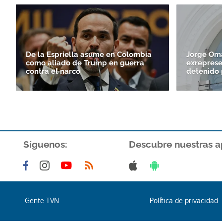
De la Espriella asume en Colombia
Jorge Om
como aliado de Trump en guerra
exreprese
contra el narco
detenido 
Síguenos:
Descubre nuestras a
Gente TVN
Política de privacidad