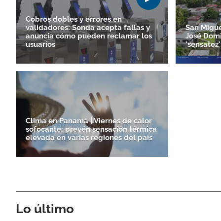
Cobros dobles y errores en
validadores: Sonda acepta fallas y
San Migue
anuncia cómo pueden reclamar los
José Domi
usuarios
'sensatez'
Clima en Panamá | Viernes de calor
sofocante: prevén sensación térmica
elevada en varias regiones del país
Lo último