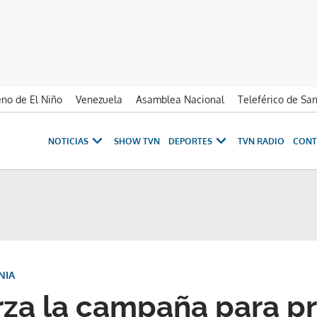
no de El Niño
Venezuela
Asamblea Nacional
Teleférico de Sa
NOTICIAS
SHOW TVN
DEPORTES
TVN RADIO
CONT
NIA
za la campaña para pr