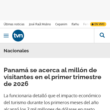
Últimas noticias
José Raúl Mulino
Cepanim
Ifarhu
Fenómeno de El Ni
EN VIVO
Ir al contenido
Obrir navegació
Nacionales
Panamá se acerca al millón de
visitantes en el primer trimestre
de 2026
La funcionaria detalló que el impacto económico
del turismo durante los primeros meses del año
alcanzó los 2 mil millones de dólares en gasto