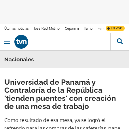
Últimas noticias
José Raúl Mulino
Cepanim
Ifarhu
Fenómeno de El Ni
EN VIVO
Ir al contenido
Obrir navegació
Nacionales
Universidad de Panamá y
Contraloría de la República
'tienden puentes' con creación
de una mesa de trabajo
Como resultado de esa mesa, ya se logró el
refrendo para las compras de las cafeterías, papel