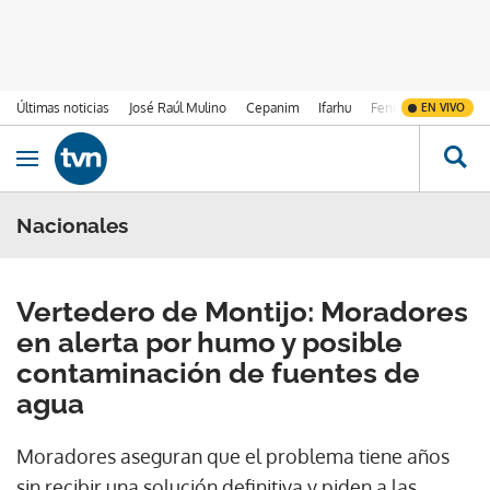
Últimas noticias
José Raúl Mulino
Cepanim
Ifarhu
Fenómeno de El Ni
EN VIVO
Ir al contenido
Obrir navegació
Nacionales
Vertedero de Montijo: Moradores
en alerta por humo y posible
contaminación de fuentes de
agua
Moradores aseguran que el problema tiene años
sin recibir una solución definitiva y piden a las