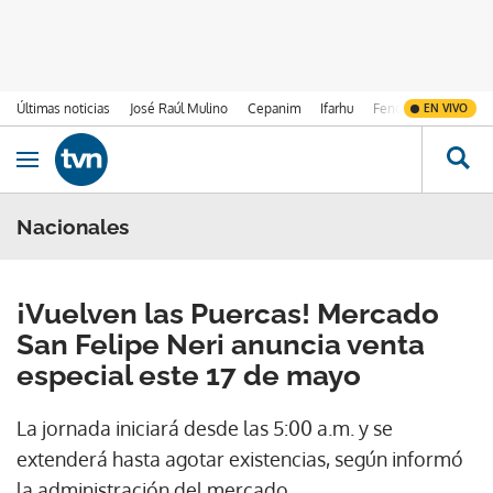
Últimas noticias
José Raúl Mulino
Cepanim
Ifarhu
Fenómeno de El Ni
EN VIVO
Ir al contenido
Obrir navegació
Nacionales
¡Vuelven las Puercas! Mercado
San Felipe Neri anuncia venta
especial este 17 de mayo
La jornada iniciará desde las 5:00 a.m. y se
extenderá hasta agotar existencias, según informó
la administración del mercado.