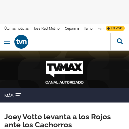
Últimas noticias
José Raúl Mulino
Cepanim
Ifarhu
Fenómeno de El Ni
EN VIVO
Ir al contenido
Obrir navegació
MÁS
Joey Votto levanta a los Rojos
ante los Cachorros