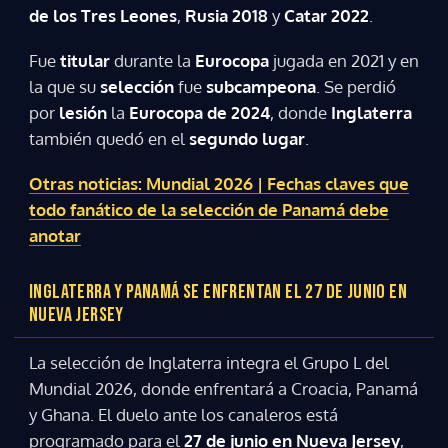
de los Tres Leones
,
Rusia 2018
y
Catar 2022
.
Fue
titular
durante la
Eurocopa
jugada en 2021 y en
la que su
selección
fue
subcampeona
. Se perdió
por
lesión
la
Eurocopa de 2024
, donde
Inglaterra
también quedó en el
segundo lugar
.
Otras noticias: Mundial 2026 | Fechas claves que
todo fanático de la selección de Panamá debe
anotar
INGLATERRA Y PANAMÁ SE ENFRENTAN EL 27 DE JUNIO EN
NUEVA JERSEY
La selección de Inglaterra integra el Grupo L del
Mundial 2026, donde enfrentará a Croacia, Panamá
Gracias por suscribirte a nuestro boletín.
y Ghana. El duelo ante los canaleros está
programado para el
27 de junio en Nueva Jersey
,