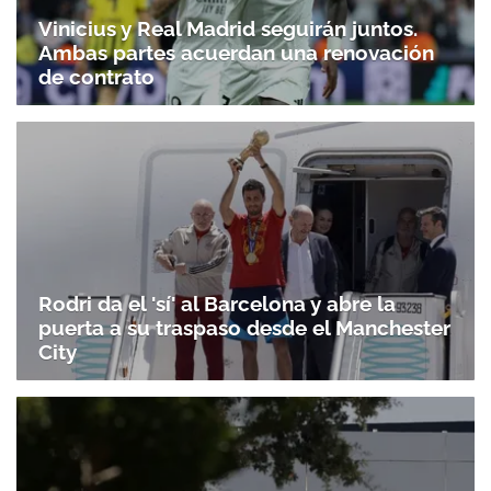
Vinicius y Real Madrid seguirán juntos.
Ambas partes acuerdan una renovación
de contrato
Rodri da el 'sí' al Barcelona y abre la
puerta a su traspaso desde el Manchester
City