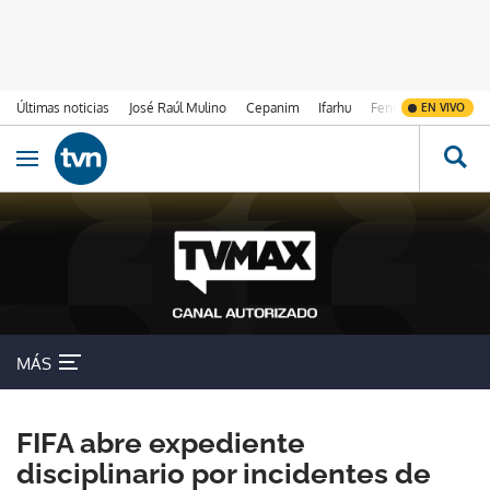
Últimas noticias
José Raúl Mulino
Cepanim
Ifarhu
Fenómeno de El Ni
EN VIVO
Ir al contenido
Obrir navegació
MÁS
FIFA abre expediente
disciplinario por incidentes de