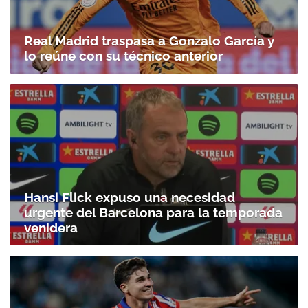
Real Madrid traspasa a Gonzalo García y
lo reúne con su técnico anterior
Hansi Flick expuso una necesidad
urgente del Barcelona para la temporada
venidera