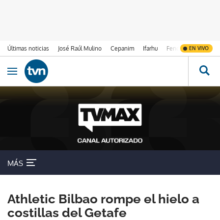
Últimas noticias
José Raúl Mulino
Cepanim
Ifarhu
Fenómeno de El Ni
EN VIVO
Ir al contenido
Obrir navegació
MÁS
Athletic Bilbao rompe el hielo a
costillas del Getafe