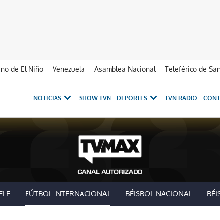
no de El Niño
Venezuela
Asamblea Nacional
Teleférico de Sa
NOTICIAS
SHOW TVN
DEPORTES
TVN RADIO
CONT
ELE
FÚTBOL INTERNACIONAL
BÉISBOL NACIONAL
BÉI