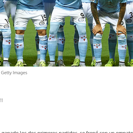
/
Getty Images
11
ía ganado los dos primeros partidos, se frenó con un empate