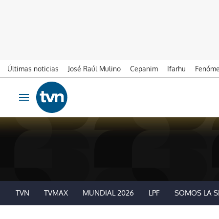
Últimas noticias
José Raúl Mulino
Cepanim
Ifarhu
Fenóme
Ir al contenido
Obrir navegació
TVN
TVMAX
MUNDIAL 2026
LPF
SOMOS LA S