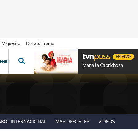
n Miguelito
Donald Trump
EN VIVO
ENIDOS ESPECIALES
NOVELAS
PROGRAMAS
GENTE TVN
PROG
María la Caprichosa
SBOL INTERNACIONAL
MÁS DEPORTES
VIDEOS