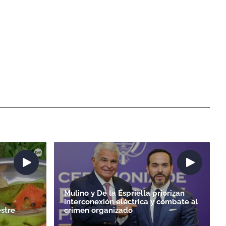
Mulino y De la Espriella priorizan
interconexión eléctrica y combate al
stre
crimen organizado