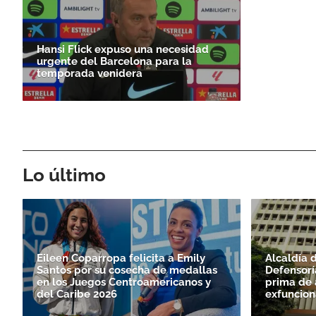
Hansi Flick expuso una necesidad
urgente del Barcelona para la
temporada venidera
Lo último
Eileen Coparropa felicita a Emily
Alcaldía 
Santos por su cosecha de medallas
Defensorí
en los Juegos Centroamericanos y
prima de 
del Caribe 2026
exfuncion