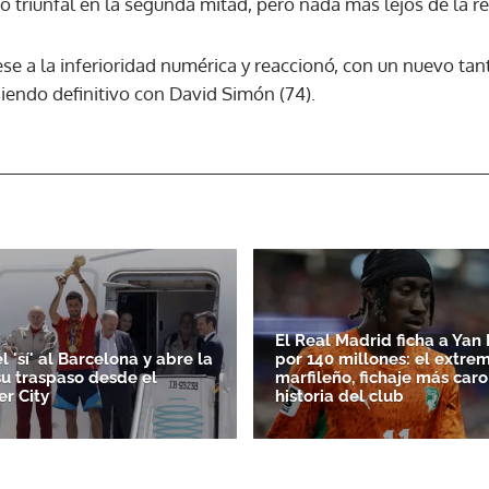
o triunfal en la segunda mitad, pero nada más lejos de la re
ACEPTAR
se a la inferioridad numérica y reaccionó, con un nuevo tant
siendo definitivo con David Simón (74).
El Real Madrid ficha a Ya
l 'sí' al Barcelona y abre la
por 140 millones: el extre
su traspaso desde el
marfileño, fichaje más caro
r City
historia del club