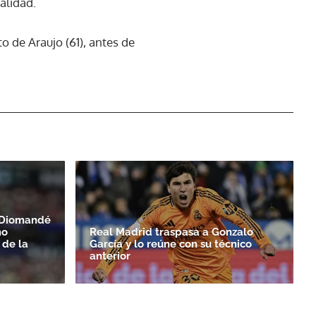
alidad.
o de Araujo (61), antes de
n Diomandé
mo
Real Madrid traspasa a Gonzalo
 de la
García y lo reúne con su técnico
anterior