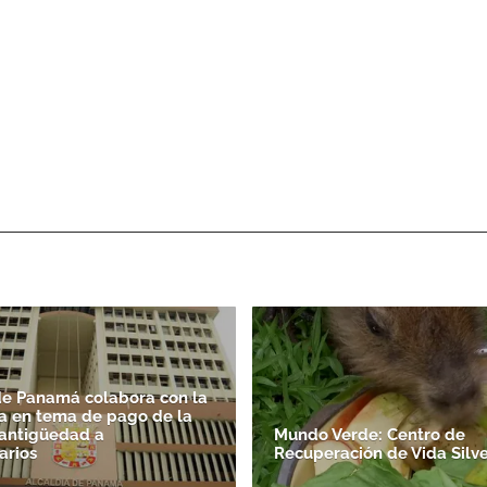
de Panamá colabora con la
a en tema de pago de la
antigüedad a
Mundo Verde: Centro de
arios
Recuperación de Vida Silve