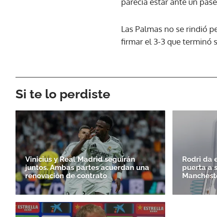
parecía estar ante un pase
Las Palmas no se rindió pe
firmar el 3-3 que terminó 
Si te lo perdiste
Vinicius y Real Madrid seguirán
Rodri da e
juntos. Ambas partes acuerdan una
puerta a 
renovación de contrato
Mancheste