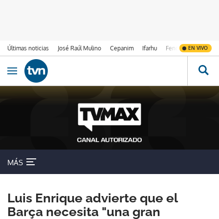
Últimas noticias
José Raúl Mulino
Cepanim
Ifarhu
Fenómeno de El Ni
EN VIVO
Ir al contenido
Obrir navegació
MÁS
Luis Enrique advierte que el
Barça necesita "una gran