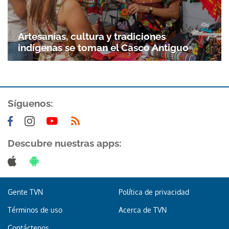
Artesanías, cultura y tradiciones
indígenas se toman el Casco Antiguo
Síguenos:
Gracias por suscribirte a nuestro boletín.
Descubre nuestras apps:
ACEPTAR
Gente TVN
Política de privacidad
Términos de uso
Acerca de TVN
Contáctenos