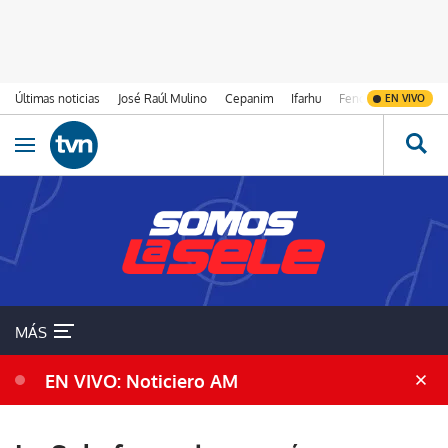
Últimas noticias
José Raúl Mulino
Cepanim
Ifarhu
Fenómeno de El Ni
EN VIVO
Ir al contenido
Obrir navegació
MÁS
EN VIVO: Noticiero AM