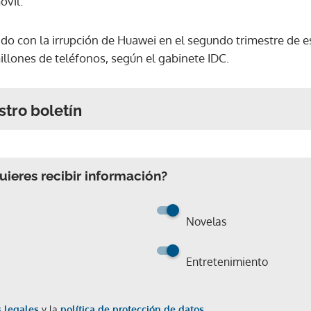
óvil.
ado con la irrupción de Huawei en el segundo trimestre de es
illones de teléfonos, según el gabinete IDC.
stro boletín
ieres recibir información?
Novelas
Entretenimiento
 legales
y la
política de protección de datos.