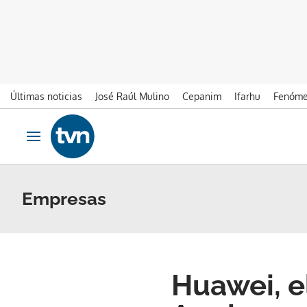
Últimas noticias
José Raúl Mulino
Cepanim
Ifarhu
Fenóme
Ir al contenido
Obrir navegació
Empresas
Huawei, e